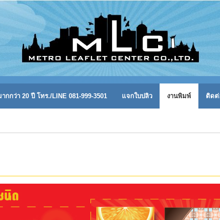
ากกว่า 20 ปี โทร./LINE 081-999-3501
แจกใบปลิว
งานพิมพ์
ติดต